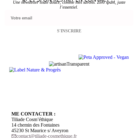
Une newsletter toute douce, comme mes savons. Zéro spam, juste
l’essentiel.
Pl
ME CONTACTER :
Tiliade Cosm’éthique
14 chemin des Fontaines
45230 St Maurice s/ Aveyron
contact@tiliade-cosmethique.fr‬