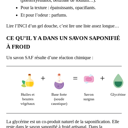
(phénoxyéthanol, benzoate de sodium…).
Pour la texture : épaississants, opacifiants.
Et pour l’odeur : parfums.
Lire l’INCI d’un gel douche, c’est lire une liste assez longue…
CE QU’IL Y A DANS UN SAVON SAPONIFIÉ
À FROID
Un savon SAF résulte d’une réaction chimique :
+
=
+
Huiles et
Base forte
Savon
Glycérine
beurres
(soude
surgras
végétaux
caustique)
La glycérine est un co-produit naturel de la saponification. Elle
reste dans le savon saponifié à froid artisanal. Dans la