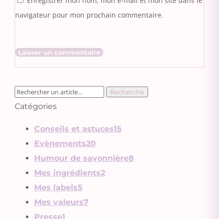
Enregistrer mon nom, mon e-mail et mon site dans le
navigateur pour mon prochain commentaire.
Catégories
Conseils et astuces
15
Evènements
20
Humour de savonnière
8
Mes ingrédients
2
Mes labels
5
Mes valeurs
7
Presse
1