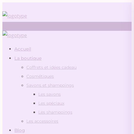
Accueil
Conseils et astuces
La boutique
3 SAVONS, 3 AMBIANCES…
Coffrets et idées cadeau
Cosmétiques
03/04/2025
Savons et shampoings
Les savons
Les spéciaux
Les shampoings
Les accessoires
Blog