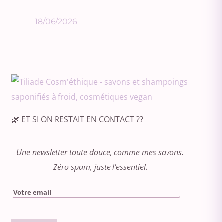
18/06/2026
🌿 ET SI ON RESTAIT EN CONTACT ??
Une newsletter toute douce, comme mes savons.
Zéro spam, juste l’essentiel.
Please leav