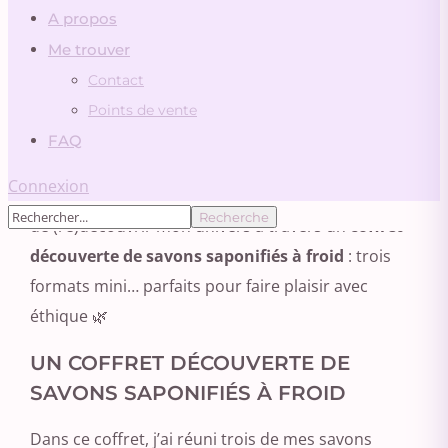
A propos
Vous cherchez une idée cadeau utile, responsable
Me trouver
et pleine de douceur ?
Contact
Points de vente
FAQ
Connexion
À l’approche de la fête des mères, je vous propose
de (re)découvrir mon univers à travers un
coffret
découverte de savons saponifiés à froid
: trois
formats mini… parfaits pour faire plaisir avec
éthique 🌿
UN COFFRET DÉCOUVERTE DE
SAVONS SAPONIFIÉS À FROID
Dans ce coffret, j’ai réuni trois de mes savons