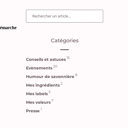
émarche
Catégories
15
Conseils et astuces
20
Evènements
8
Humour de savonnière
2
Mes ingrédients
5
Mes labels
7
Mes valeurs
1
Presse