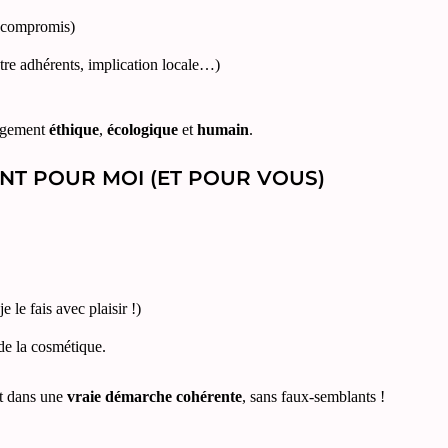
e compromis)
tre adhérents, implication locale…)
gagement
éthique
,
écologique
et
humain
.
NT POUR MOI (ET POUR VOUS)
e le fais avec plaisir !)
 de la cosmétique.
nt dans une
vraie démarche cohérente
, sans faux-semblants !