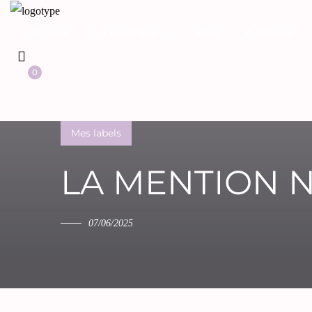
Accueil
La boutique
Blog
A propos
0
Mes labels
LA MENTION N
07/06/2025