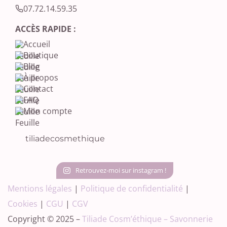
07.72.14.59.35‬
ACCÈS RAPIDE :
Accueil
Boutique
Blog
À propos
Contact
FAQ
Mon compte
tiliadecosmethique
Retrouvez-moi sur instagram !
Mentions légales
|
Politique de confidentialité
|
Cookies
|
CGU
|
CGV
Copyright © 2025 –
Tiliade Cosm’éthique – Savonnerie