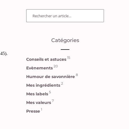
Catégories
 45).
15
Conseils et astuces
20
Evènements
8
Humour de savonnière
2
Mes ingrédients
5
Mes labels
7
Mes valeurs
1
Presse