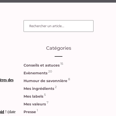
Catégories
15
Conseils et astuces
20
Evènements
8
ères des
Humour de savonnière
2
Mes ingrédients
5
Mes labels
7
Mes valeurs
1
oid
! (date
Presse