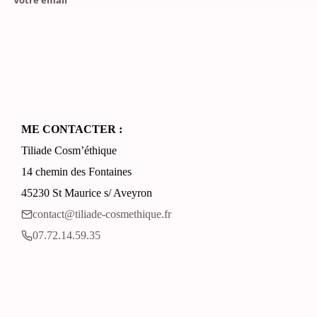
Please leave this field empty.
ME CONTACTER :
Tiliade Cosm’éthique
14 chemin des Fontaines
45230 St Maurice s/ Aveyron
contact@tiliade-cosmethique.fr‬
07.72.14.59.35‬