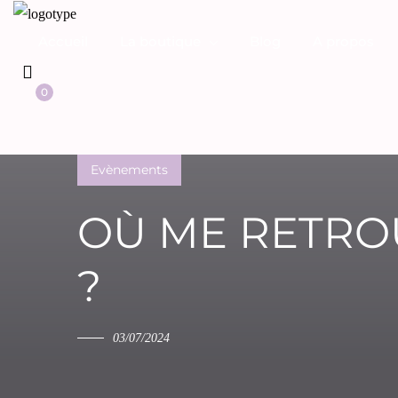
Accueil
La boutique
Blog
A propos
0
Evènements
OÙ ME RETROU
?
03/07/2024