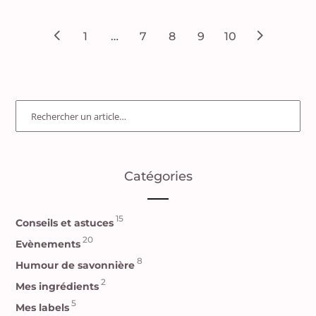
1
…
7
8
9
10
Catégories
15
Conseils et astuces
20
Evènements
8
Humour de savonnière
2
Mes ingrédients
5
Mes labels