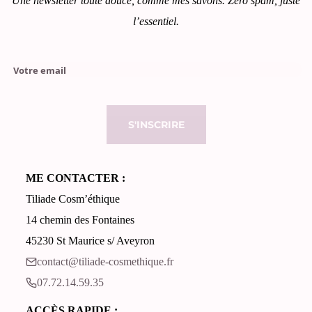
Une newsletter toute douce, comme mes savons. Zéro spam, juste
l’essentiel.
Please leave this field empty.
ME CONTACTER :
Tiliade Cosm’éthique
14 chemin des Fontaines
45230 St Maurice s/ Aveyron
contact@tiliade-cosmethique.fr‬
07.72.14.59.35‬
ACCÈS RAPIDE :