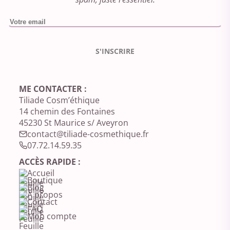
Please leave this field empty.
ME CONTACTER :
Tiliade Cosm’éthique
14 chemin des Fontaines
45230 St Maurice s/ Aveyron
contact@tiliade-cosmethique.fr‬
07.72.14.59.35‬
ACCÈS RAPIDE :
Accueil
Boutique
Blog
À propos
Contact
FAQ
Mon compte