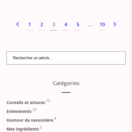
1
2
3
4
5
…
10
Catégories
15
Conseils et astuces
20
Evènements
8
Humour de savonnière
2
Mes ingrédients